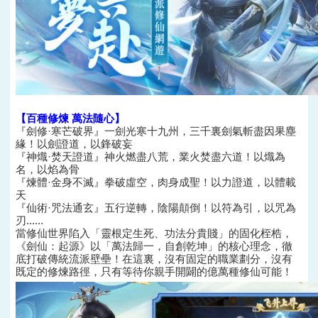
【百種修煉 萬法隨心】
『劍修·寒芒破界』一劍光寒十九州，三千裏劍氣斬盡因果塵
緣！以劍證道，以鋒破妄
『神熾·焚天證道』神火燃盡八荒，業火焚盡六道！以熾為
名，以焰為骨
『煉體·金身不滅』拳破虛空，肉身成聖！以力證道，以體載
天
『仙術·咒法通玄』五行逆轉，陰陽顛倒！以符為引，以咒為
刃......
當修仙世界陷入「靈根定生死、功法分貴賤」的固化桎梏，
《劍仙：起源》以「萬法歸一，自創乾坤」的核心理念，徹
底打破傳統流派壁壘！在這裏，沒有固定的職業劃分，沒有
既定的修煉路徑，只有等待你親手開闢的億萬種修仙可能！