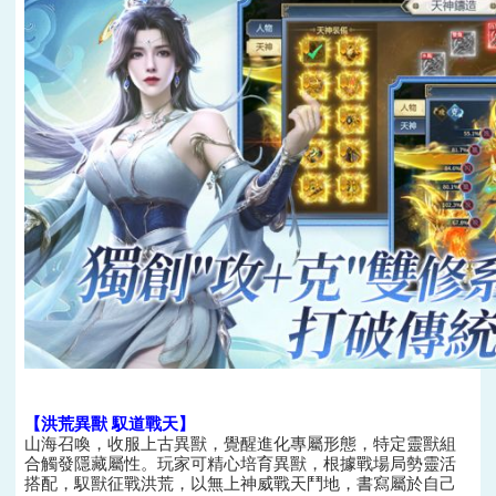
【洪荒異獸 馭道戰天】
山海召喚，收服上古異獸，覺醒進化專屬形態，特定靈獸組
合觸發隱藏屬性。玩家可精心培育異獸，根據戰場局勢靈活
搭配，馭獸征戰洪荒，以無上神威戰天鬥地，書寫屬於自己