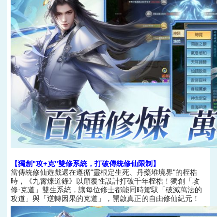
【
獨創"
攻+克
"雙修系統，打破傳統
修仙
限制
】
當傳統修仙遊戲還在遵循"靈根定生死、丹藥堆境界"的桎梏
時，《九霄煉道錄》以顛覆性設計打破千年桎梏！獨創「攻
修·克道」雙生系統，讓每位修士都能同時駕馭「破滅萬法的
攻道」與「逆轉因果的克道」，開啟真正的自由修仙紀元！