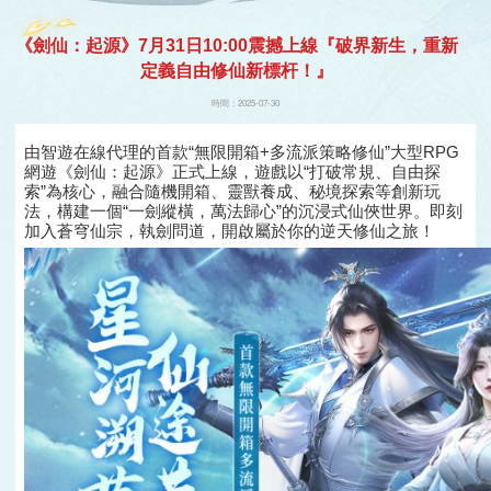
開始
《劍仙：起源》7月31日10:00震撼上線『破界新生，重新
定義自由修仙新標杆！』
遊戲
時間：2025-07-30
由智遊在線代理的首款“無限開箱+多流派策略修仙”大型RPG
網遊《劍仙：起源》正式上線，遊戲以“打破常規、自由探
索”為核心，融合隨機開箱、靈獸養成、秘境探索等創新玩
法，構建一個“一劍縱橫，萬法歸心”的沉浸式仙俠世界。即刻
加入蒼穹仙宗，執劍問道，開啟屬於你的逆天修仙之旅！