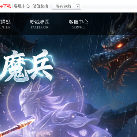
pp下載
|
客服中心
|
儲值兌換
所有遊戲
值購點
粉絲專區
客服中心
ENTER
FACEBOOK
SERVICE