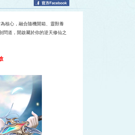
索”為核心，融合隨機開箱、靈獸養
劍問道，開啟屬於你的逆天修仙之
啟