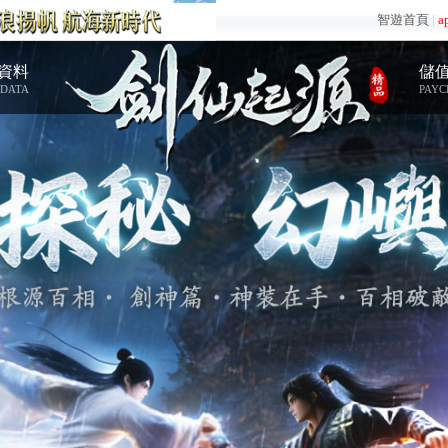
智遊首頁
|
a
資料
儲
 DATA
PAYC