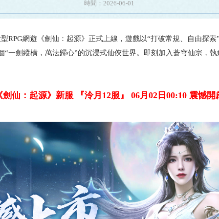
時間：2026-06-01
大型RPG網遊《劍仙：起源》正式上線，遊戲以“打破常規、自由探
個“一劍縱橫，萬法歸心”的沉浸式仙俠世界。即刻加入蒼穹仙宗，執
《劍仙：起源》新服 『泠月12服』 06月02日00:10 震憾開