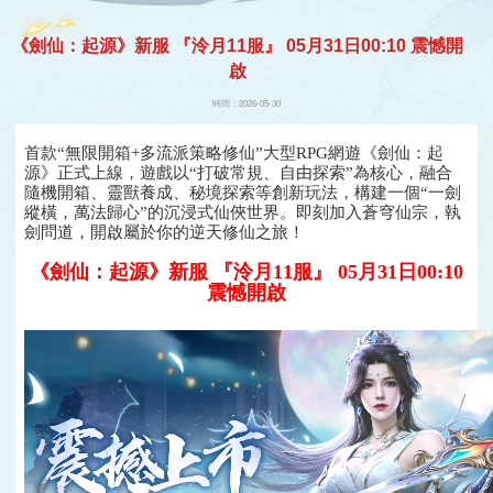
開始
《劍仙：起源》新服 『泠月11服』 05月31日00:10 震憾開
啟
遊戲
時間：2026-05-30
首款“無限開箱+多流派策略修仙”大型RPG網遊《劍仙：起
源》正式上線，遊戲以“打破常規、自由探索”為核心，融合
隨機開箱、靈獸養成、秘境探索等創新玩法，構建一個“一劍
縱橫，萬法歸心”的沉浸式仙俠世界。即刻加入蒼穹仙宗，執
劍問道，開啟屬於你的逆天修仙之旅！
《劍仙：起源》新服 『泠月11服』 05月31日00:10
震憾開啟